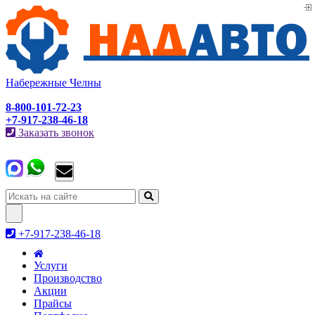
Набережные Челны
8-800-101-72-23
+7-917-238-46-18
Заказать звонок
Toggle
navigation
+7-917-238-46-18
Услуги
Производство
Акции
Прайсы