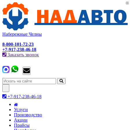
Набережные Челны
8-800-101-72-23
+7-917-238-46-18
Заказать звонок
Toggle
navigation
+7-917-238-46-18
Услуги
Производство
Акции
Прайсы