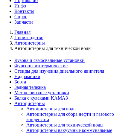
Портфолио
Инфо
Контакты
Спрос
Запчасти
Главная
Производство
Автоцистерны
Автоцистерны для технической воды
Кузова и самосвальные установки
Фургоны изотермические
Стенды для изучения дизельного двигателя
Надрамники
Борта
Задняя тележка
Металловозные установки
Балка с кулаками КАМАЗ
Автоцистерны
Автоцистерны для воды
Автоцистерны для сбора нефти и газового
конденсата
Автоцистерны для технической воды
Автоцистерны вакуумные коммунальные