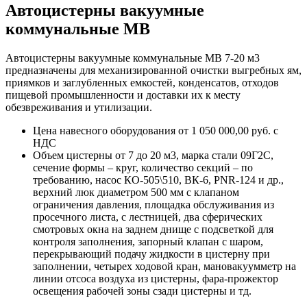
Автоцистерны вакуумные
коммунальные МВ
Автоцистерны вакуумные коммунальные МВ 7-20 м3
предназначены для механизированной очистки выгребных ям,
приямков и заглубленных емкостей, конденсатов, отходов
пищевой промышленности и доставки их к месту
обезвреживания и утилизации.
Цена навесного оборудования от 1 050 000,00 руб. с
НДС
Объем цистерны от 7 до 20 м3, марка стали 09Г2С,
сечение формы – круг, количество секций – по
требованию, насос КО-505\510, ВК-6, PNR-124 и др.,
верхний люк диаметром 500 мм с клапаном
ограничения давления, площадка обслуживания из
просечного листа, с лестницей, два сферических
смотровых окна на заднем днище с подсветкой для
контроля заполнения, запорный клапан с шаром,
перекрывающий подачу жидкости в цистерну при
заполнении, четырех ходовой кран, мановакуумметр на
линии отсоса воздуха из цистерны, фара-прожектор
освещения рабочей зоны сзади цистерны и тд.