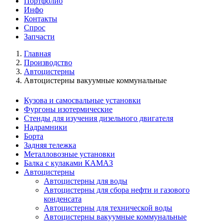
Портфолио
Инфо
Контакты
Спрос
Запчасти
Главная
Производство
Автоцистерны
Автоцистерны вакуумные коммунальные
Кузова и самосвальные установки
Фургоны изотермические
Стенды для изучения дизельного двигателя
Надрамники
Борта
Задняя тележка
Металловозные установки
Балка с кулаками КАМАЗ
Автоцистерны
Автоцистерны для воды
Автоцистерны для сбора нефти и газового
конденсата
Автоцистерны для технической воды
Автоцистерны вакуумные коммунальные