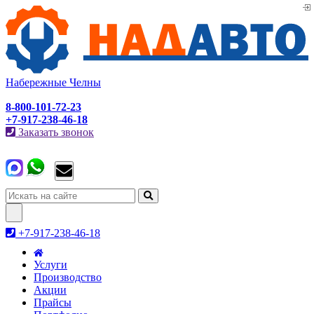
Набережные Челны
8-800-101-72-23
+7-917-238-46-18
Заказать звонок
Toggle
navigation
+7-917-238-46-18
Услуги
Производство
Акции
Прайсы