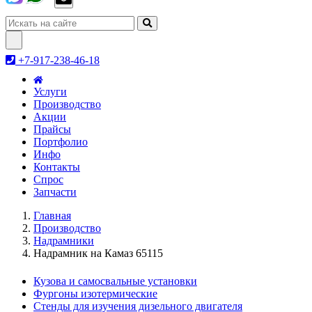
Toggle
navigation
+7-917-238-46-18
Услуги
Производство
Акции
Прайсы
Портфолио
Инфо
Контакты
Спрос
Запчасти
Главная
Производство
Надрамники
Надрамник на Камаз 65115
Кузова и самосвальные установки
Фургоны изотермические
Стенды для изучения дизельного двигателя